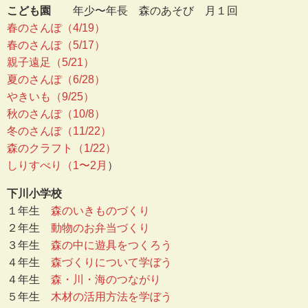
こども園
年少〜年長 森のあそび 月１回
春のさんぽ（4/19）
春のさんぽ（5/17）
親子遠足（5/21）
夏のさんぽ（6/28）
やきいも（9/25）
秋のさんぽ（10/8）
冬のさんぽ（11/22）
森のクラフト（1/22）
しりすべり（1〜2月
）
下川小学校
１年生
森のいきものづくり
２年生
動物のお弁当づくり
３年生
森の中に遊具をつくろう
４年生
森づくりについて学ぼう
４年生
森・川・海のつながり
５年生
木材の活用方法を学ぼう