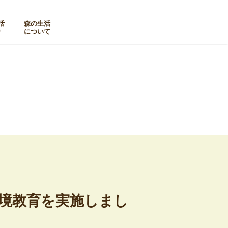
活
森の生活
り
について
林環境教育を実施しまし