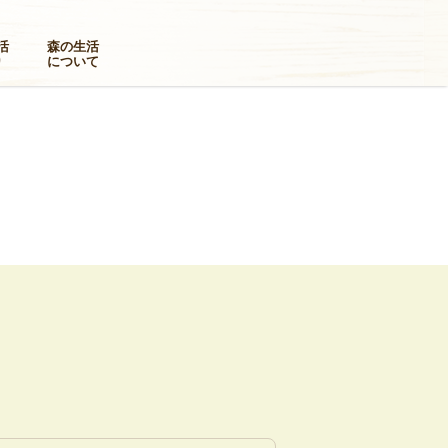
活
森の生活
り
について