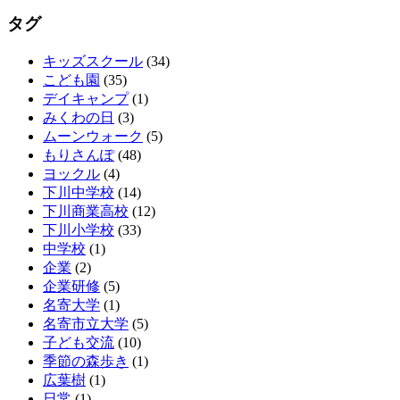
タグ
キッズスクール
(34)
こども園
(35)
デイキャンプ
(1)
みくわの日
(3)
ムーンウォーク
(5)
もりさんぽ
(48)
ヨックル
(4)
下川中学校
(14)
下川商業高校
(12)
下川小学校
(33)
中学校
(1)
企業
(2)
企業研修
(5)
名寄大学
(1)
名寄市立大学
(5)
子ども交流
(10)
季節の森歩き
(1)
広葉樹
(1)
日常
(1)