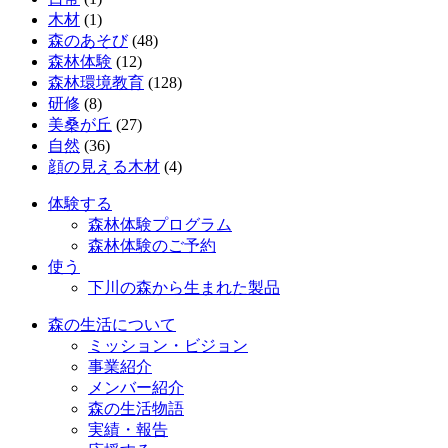
木材
(1)
森のあそび
(48)
森林体験
(12)
森林環境教育
(128)
研修
(8)
美桑が丘
(27)
自然
(36)
顔の見える木材
(4)
体験する
森林体験プログラム
森林体験のご予約
使う
下川の森から生まれた製品
森の生活について
ミッション・ビジョン
事業紹介
メンバー紹介
森の生活物語
実績・報告