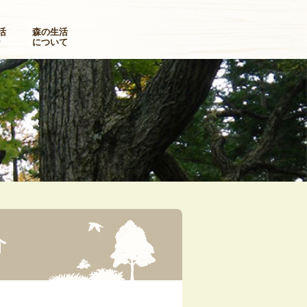
活
森の生活
り
について
介