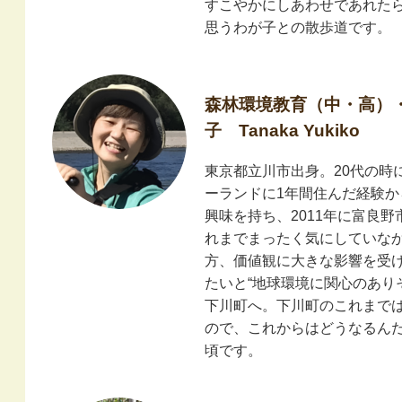
すこやかにしあわせであれた
思うわが子との散歩道です。
森林環境教育（中・高）
子 Tanaka Yukiko
東京都立川市出身。20代の時
ーランドに1年間住んだ経験
興味を持ち、2011年に富良
れまでまったく気にしていな
方、価値観に大きな影響を受
たいと“地球環境に関心のありそ
下川町へ。下川町のこれまで
ので、これからはどうなるん
頃です。