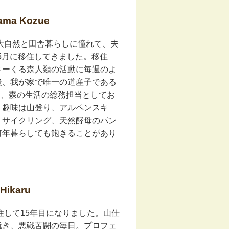
a Kozue
大自然と田舎暮らしに憧れて、夫
年5月に移住してきました。移住
さーくる森人類の活動に毎週のよ
後、我が家で唯一の道産子である
より、森の生活の総務担当としてお
。趣味は山登り、アルペンスキ
、サイクリング、天然酵母のパン
何年暮らしても飽きることがあり
ikaru
住して15年目になりました。山仕
就き、悪戦苦闘の毎日。プロフェ