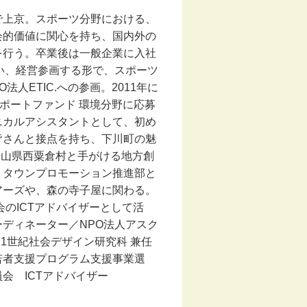
で上京。スポーツ分野における、
会的価値に関心を持ち、国内外の
を行う。卒業後は一般企業に入社
い、経営参画する形で、スポーツ
法人ETIC.への参画。2011年に
PO サポートファンド 環境分野に応募
ニカルアシスタントとして、初め
皆さんと接点を持ち、下川町の魅
.が岡山県西粟倉村と手がける地方創
、タウンプロモーション推進部と
アーズや、森の寺子屋に関わる。
会のICTアドバイザーとして活
コーディネーター／NPO法人アスク
21世紀社会デザイン研究科 兼任
若者支援プログラム支援事業選
会 ICTアドバイザー