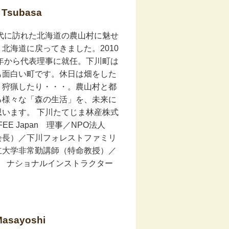
subasa
代に訪れた北海道の農山村に魅せ
北海道に戻ってきました。2010
3年から代表理事に就任。下川町は
も面白い町です。休日は畑をした
り狩猟したり・・・。農山村と都
る様々な「森の生活」を、未来に
います。 下川たてじま林産株式
EE Japan 理事／NPO法人
会長）／下川フォレストファミリ
立大学非常勤講師（特命教授）／
F ナショナルインストラクター
sayoshi