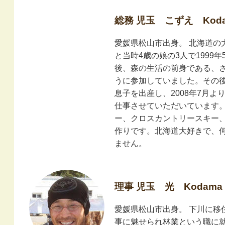
総務 児玉 こずえ Kodam
愛媛県松山市出身。 北海道の
と当時4歳の娘の3人で1999
後、森の生活の前身である、
うに参加していました。その
息子を出産し、2008年7月
仕事させていただいています
ー、クロスカントリースキー
作りです。北海道大好きで、
ません。
理事 児玉 光 Kodama H
愛媛県松山市出身。 下川に移
事に魅せられ林業という職に