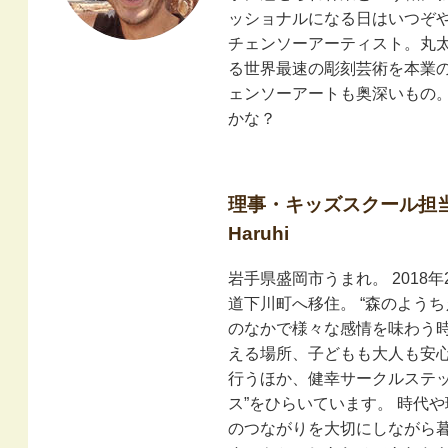
ッショナルになる日はいつぞ
チェンソーアーティスト。丸
る世界最速の彫刻芸術を本業
ェンソーアートも奥深いもの
かな？
理事・キッズスクール担当 
Haruhi
岩手県盛岡市うまれ。 2018
道下川町へ移住。 “森のようち
のなかで様々な感情を味わう
える場所、子どもも大人も安
行うほか、健幸サークルステッ
ス”をひらいています。 時代
のつながりを大切にしながら