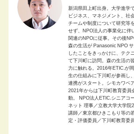
新潟県田上町出身。大学進学
ビジネス、マネジメント、社
チームや制度について研究等
せず、NPO法人の事業化に伴
関連のNPOに従事。その後NPO
森の生活が Panasonic N
したことをきっかけに、テク
て下川町に訪問。森の生活の
力に触れる。2016年ETIC
生の仕組みに下川町が参画し
連携がスタート。シモカワベ
2021年からは下川町教育委員
動。 NPO法人ETIC.シニア
ネット 理事／立教大学大学院
講師／東京都ひきこもり等の
定・評価委員／下川町教育委員