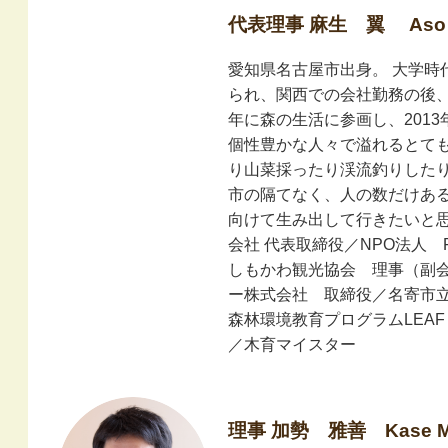
代表理事 麻生 翼 Aso T
愛知県名古屋市出身。 大学時
られ、関西での会社勤務の後、
年に森の生活に参画し、201
個性豊かな人々で溢れるとて
り山菜採ったり渓流釣りした
市の隔てなく、人の数だけあ
向けて生み出して行きたいと思
会社 代表取締役／NPO法人 F
しもかわ観光協会 理事（副
ー株式会社 取締役／名寄市
森林環境教育プログラムLEA
／木育マイスター
理事 加勢 雅善 Kase Ma