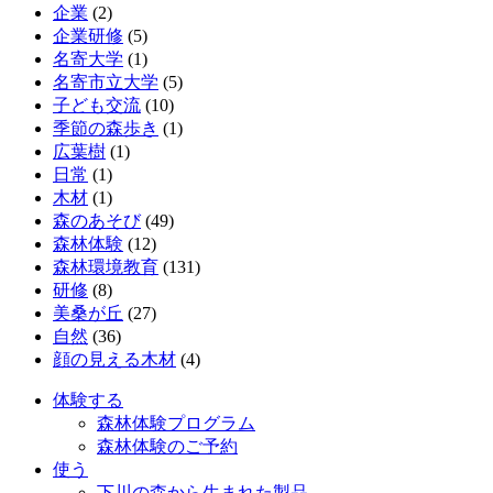
企業
(2)
企業研修
(5)
名寄大学
(1)
名寄市立大学
(5)
子ども交流
(10)
季節の森歩き
(1)
広葉樹
(1)
日常
(1)
木材
(1)
森のあそび
(49)
森林体験
(12)
森林環境教育
(131)
研修
(8)
美桑が丘
(27)
自然
(36)
顔の見える木材
(4)
体験する
森林体験プログラム
森林体験のご予約
使う
下川の森から生まれた製品