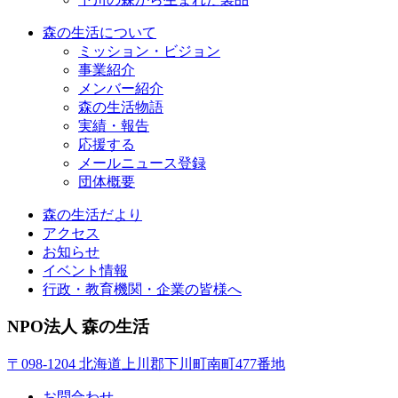
森の生活について
ミッション・ビジョン
事業紹介
メンバー紹介
森の生活物語
実績・報告
応援する
メールニュース登録
団体概要
森の生活だより
アクセス
お知らせ
イベント情報
行政・教育機関・企業の皆様へ
NPO法人 森の生活
〒098-1204 北海道上川郡下川町南町477番地
お問合わせ