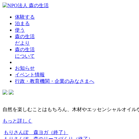
体験する
泊まる
使う
森の生活
だより
森の生活
について
お知らせ
イベント情報
行政・教育機関・企業のみなさまへ
自然を楽しむことはもちろん、木材やエッセンシャルオイル
もっと詳しく
もりさんぽ 森ヨガ（終了）
もりさんぽ 森のリースづくり（終了）