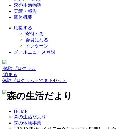
森の生活物語
実績・報告
団体概要
応援する
寄付する
会員になる
インターン
メールニュース登録
体験プログラム
泊まる
体験プログラム＋泊まるセット
HOME
森の生活だより
森の体験事業
1/18-19 雪板づくりワークショップを開催しました！