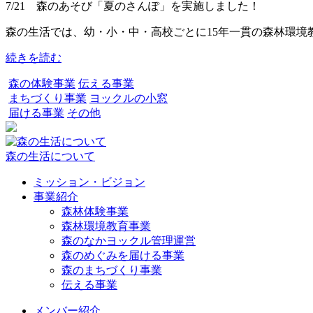
7/21 森のあそび「夏のさんぽ」を実施しました！
森の生活では、幼・小・中・高校ごとに15年一貫の森林環境教育
続きを読む
森の体験事業
伝える事業
まちづくり事業
ヨックルの小窓
届ける事業
その他
森の生活について
ミッション・ビジョン
事業紹介
森林体験事業
森林環境教育事業
森のなかヨックル管理運営
森のめぐみを届ける事業
森のまちづくり事業
伝える事業
メンバー紹介