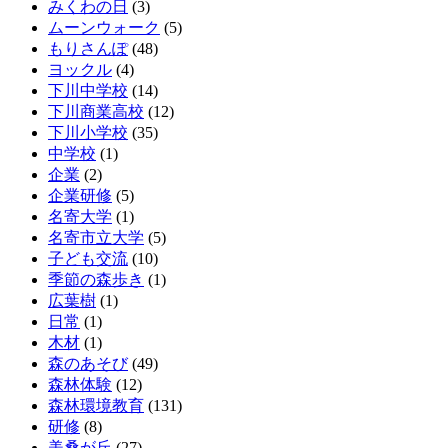
みくわの日
(3)
ムーンウォーク
(5)
もりさんぽ
(48)
ヨックル
(4)
下川中学校
(14)
下川商業高校
(12)
下川小学校
(35)
中学校
(1)
企業
(2)
企業研修
(5)
名寄大学
(1)
名寄市立大学
(5)
子ども交流
(10)
季節の森歩き
(1)
広葉樹
(1)
日常
(1)
木材
(1)
森のあそび
(49)
森林体験
(12)
森林環境教育
(131)
研修
(8)
美桑が丘
(27)