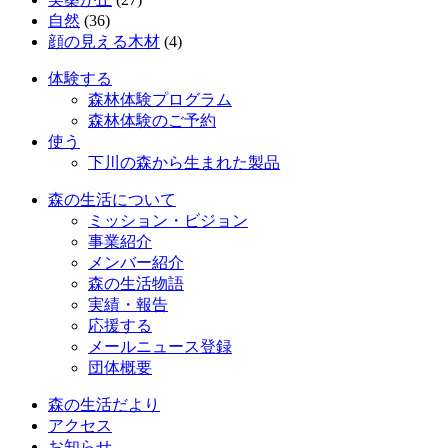
自然
(36)
顔の見える木材
(4)
体験する
森林体験プログラム
森林体験のご予約
使う
下川の森から生まれた製品
森の生活について
ミッション・ビジョン
事業紹介
メンバー紹介
森の生活物語
実績・報告
応援する
メールニュース登録
団体概要
森の生活だより
アクセス
お知らせ