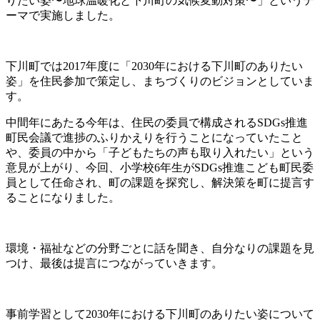
りたい姿〜地球温暖化と下川町の気候変動対策〜」というテ
ーマで実施しました。
下川町では2017年度に「2030年における下川町のありたい
姿」を住民参加で策定し、まちづくりのビジョンとしていま
す。
中間年にあたる今年は、住民の委員で構成されるSDGs推進
町民会議で進捗のふりかえりを行うことになっていたこと
や、委員の中から「子どもたちの声も取り入れたい」という
意見が上がり、今回、小学校6年生がSDGs推進こども町民委
員として任命され、町の課題を探究し、解決策を町に提言す
ることになりました。
環境・福祉などの分野ごとに話を聞き、自分なりの課題を見
つけ、最後は提言につながっていきます。
事前学習として2030年における下川町のありたい姿について