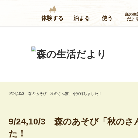
森の生
体験する
泊まる
使う
だよ
業
9/24,10/3 森のあそび「秋のさんぽ」を実施しました！
9/24,10/3 森のあそび「秋
た！