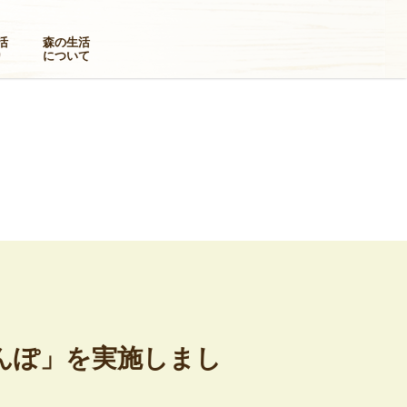
活
森の生活
り
について
のさんぽ」を実施しまし