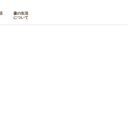
活
森の生活
り
について