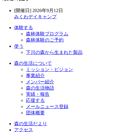
[開催日] 2026年9月12日
みくわデイキャンプ
体験する
森林体験プログラム
森林体験のご予約
使う
下川の森から生まれた製品
森の生活について
ミッション・ビジョン
事業紹介
メンバー紹介
森の生活物語
実績・報告
応援する
メールニュース登録
団体概要
森の生活だより
アクセス