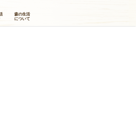
活
森の生活
り
について