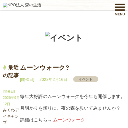
ムーンウォーク?
最近
の記事
[開催日] 2022年2月16日
イベント
[開催日]
毎年大好評のムーンウォークを今年も開催します。
2026年9月
12日
月明かりを頼りに、夜の森を歩いてみませんか？
みくわデ
イキャン
詳細はこちら→
ムーンウォーク
プ