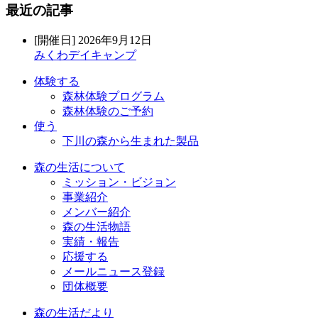
最近の記事
[開催日] 2026年9月12日
みくわデイキャンプ
体験する
森林体験プログラム
森林体験のご予約
使う
下川の森から生まれた製品
森の生活について
ミッション・ビジョン
事業紹介
メンバー紹介
森の生活物語
実績・報告
応援する
メールニュース登録
団体概要
森の生活だより