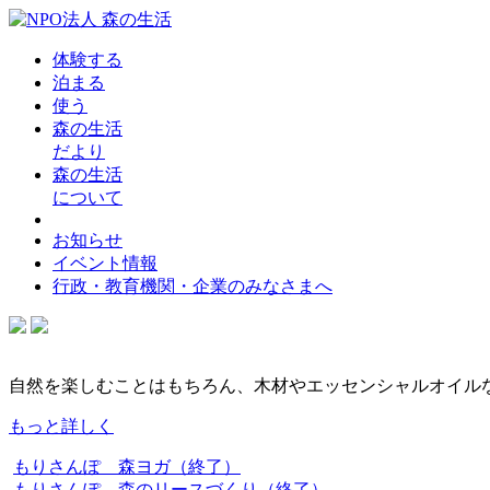
体験する
泊まる
使う
森の生活
だより
森の生活
について
お知らせ
イベント情報
行政・教育機関・企業のみなさまへ
自然を楽しむことはもちろん、木材やエッセンシャルオイル
もっと詳しく
もりさんぽ 森ヨガ（終了）
もりさんぽ 森のリースづくり（終了）