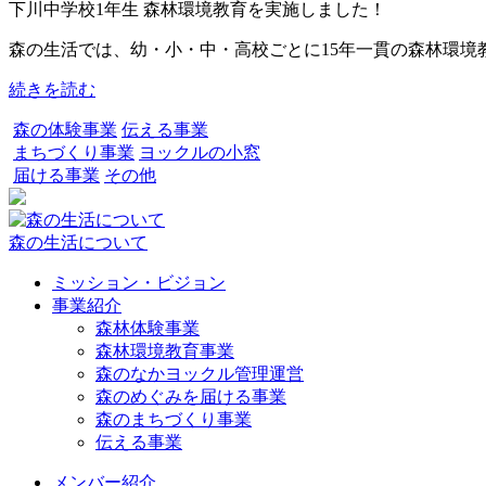
下川中学校1年生 森林環境教育を実施しました！
森の生活では、幼・小・中・高校ごとに15年一貫の森林環境教育
続きを読む
森の体験事業
伝える事業
まちづくり事業
ヨックルの小窓
届ける事業
その他
森の生活について
ミッション・ビジョン
事業紹介
森林体験事業
森林環境教育事業
森のなかヨックル管理運営
森のめぐみを届ける事業
森のまちづくり事業
伝える事業
メンバー紹介