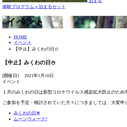
泊まる
体験プログラム＋泊まるセット
HOME
イベント
【中止】みくわの日⛄️
【中止】みくわの日⛄️
[開催日] 2021年1月16日
イベント
１月のみくわの日は新型コロナウイルス感染拡大防止のため
ご参加を予定・検討されていた方々につきましては、大変申
みくわの日❄︎
ムーンウォーク?