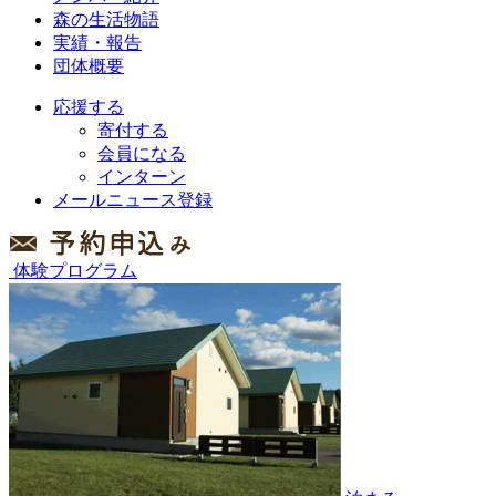
森の生活物語
実績・報告
団体概要
応援する
寄付する
会員になる
インターン
メールニュース登録
体験プログラム