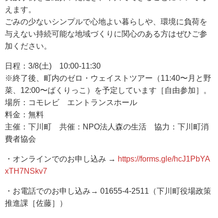
えます。
ごみの少ないシンプルで心地よい暮らしや、環境に負荷を
与えない持続可能な地域づくりに関心のある方はぜひご参
加ください。
日程：3/8(土) 10:00-11:30
※終了後、町内のゼロ・ウェイストツアー（11:40〜月と野
菜、12:00〜ばくりっこ）を予定しています［自由参加］。
場所：コモレビ エントランスホール
料金：無料
主催：下川町 共催：NPO法人森の生活 協力：下川町消
費者協会
・オンラインでのお申し込み →
https://forms.gle/hcJ1PbYA
xTH7NSkv7
・お電話でのお申し込み→ 01655-4-2511（下川町役場政策
推進課［佐藤］）